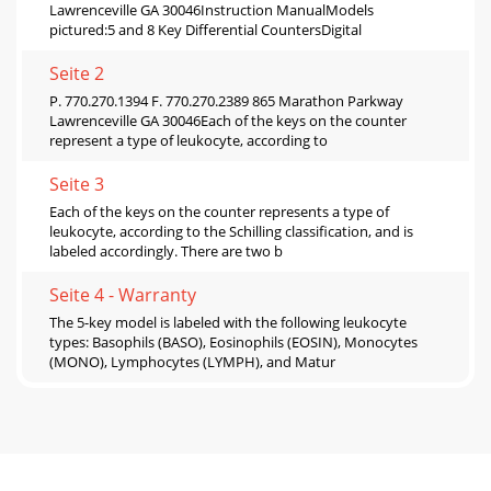
Lawrenceville GA 30046Instruction ManualModels
pictured:5 and 8 Key Differential CountersDigital
Seite 2
P. 770.270.1394 F. 770.270.2389 865 Marathon Parkway
Lawrenceville GA 30046Each of the keys on the counter
represent a type of leukocyte, according to
Seite 3
Each of the keys on the counter represents a type of
leukocyte, according to the Schilling classification, and is
labeled accordingly. There are two b
Seite 4 - Warranty
The 5-key model is labeled with the following leukocyte
types: Basophils (BASO), Eosinophils (EOSIN), Monocytes
(MONO), Lymphocytes (LYMPH), and Matur