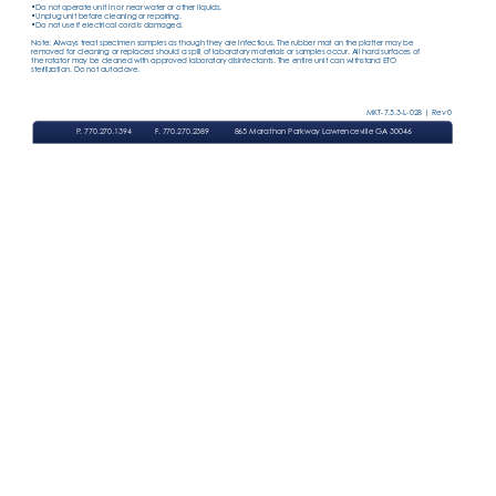
•Do not operate unit in or near water or other liquids.
•Unplug unit before cleaning or repairing.
•Do not use if electrical cord is damaged.
Note: Always treat specimen samples as though they are infectious. The rubber mat on the platter may be 
removed for cleaning or replaced should a spill of laboratory materials or samples occur
. All hard sur
faces of 
the rotator may be cleaned with approved laboratory disinfectants. The entire unit can withstand ETO 
sterilization. Do not autoclave.
MKT-7.5.3-L-028 | Rev 0
P
. 770.270.1394
F
. 770.270.2389
865 Marathon Parkway Lawrenceville GA 30046