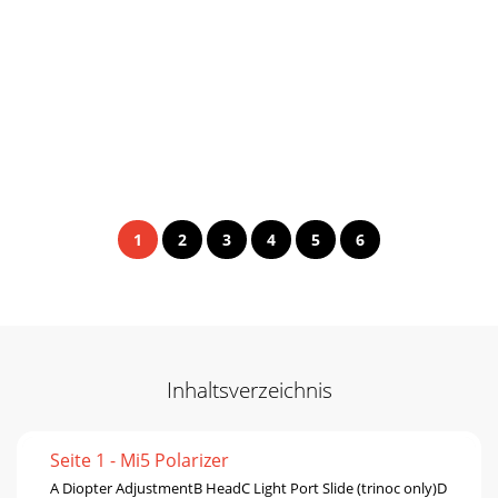
assembly steps). 
and the (2) eyepieces from the top Styrofoam container--set them on the table (these will be used in the microscope 
stage (if applicable), and tissue paper and finally, any applicable stickers from stage.  Next, pull out the (4) objectives 
Open Box # 3 and take out microscope base.  Set on table/bench.  Carefully remove all Styrofoam, zip ties from 
Remove all 3 small boxes from the large box and set on a firm work area. 
1
2
3
4
5
6
Inhaltsverzeichnis
Seite 1 - Mi5 Polarizer
A Diopter AdjustmentB HeadC Light Port Slide (trinoc only)D