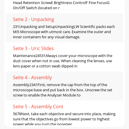
Head Retention ScrewE Brightness ControlF Fine FocusG
On/Off Switch (located on r
Seite 2 - Unpacking
231Unpacking and SetupUnpackingLW Scientific packs each
Mi5 Microscope with utmost care. Examine the outer and
inner containers for any visual damage.
Seite 3 - Uric Slides
Maintenance24531Always cover your microscope with the
dust cover when not in use. When cleaning the lenses, use
lens paper or a cotton swab dipped in
Seite 4 - Assembly
Assembly2341First, remove the cap from the top of the
microscope base and put back in the box. Unscrew the set
screw to enable the Analyzer Module to
Seite 5 - Assembly Cont
5678Next, take each objective and secure into place, making
sure that the objectives go from lowest power to highest
power while you turn the nosepiec