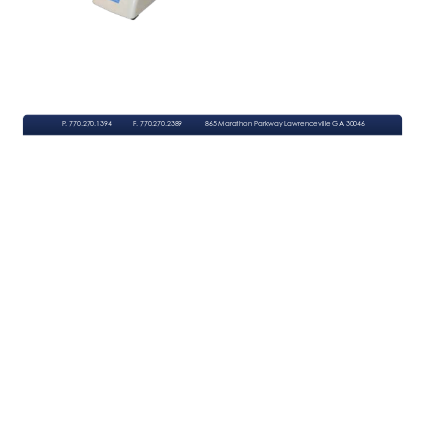
P
. 770.270.1394
F
. 770.270.2389
865 Marathon Parkway Lawrenceville GA 30046
components to assemble your microscope. 
ou should now have the basic 3 
and set the analyzer module next to the microscope base and binoc/trinoc head.  Y
Open Box #2 labeled: Analyzer Module and Accessories.  Carefully remove items from foam/bubble wrap packaging 
in it and set it aside.  Next, remove the eyepiece caps and tissue from the bottom of the binoc/trinoc head. 
rinoc Head.  Open the box and carefully open plastic bag with the microscope head 
Open Box # 1 labeled: Binoc/T