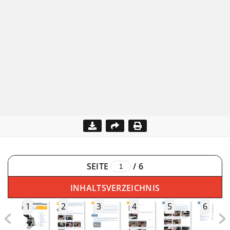
SEITE
/
6
INHALTSVERZEICHNIS
1
2
3
4
5
6