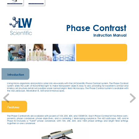
Phase Contrast
Instruc
tion Manual
Introduction
Living micro-organisms and protists come into view easily with the LW Scientific Phase Contrast system. The Phase Contrast 
system alters the path of transmitted light to make transparent objects easy to see, providing for excellent contrast and 
interior cell structure detail not possible under normal bright- field microscopy. The Phase Contrast system is available with 
the M2 LabScope, Revelation III, Mi5 and i4 microscopes.
Features
The Phase Contrast kits are available with powers of 10X, 20X, 40X, and 100XR Oil.  Each Phase Contrast kit has three com
-
ponents: phase condenser, phase objectives, and a centering / telescoping eyepiece. The M2 LabScope, Mi5, and i4 
Phase Kit includes a “Turret” phase condenser, with 10X, 20X, 40X, and 100X phase settings and bright field settings 
together on one condenser. 