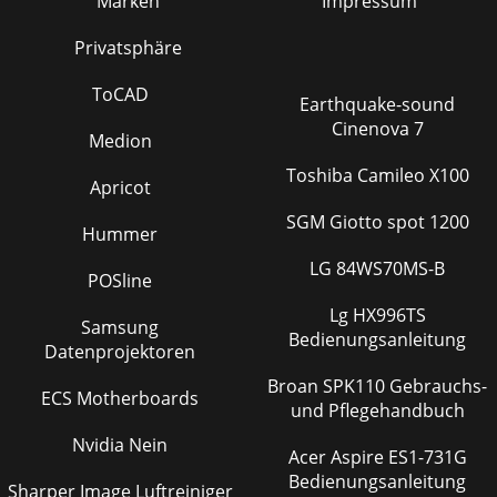
Marken
Impressum
Privatsphäre
ToCAD
Earthquake-sound
Cinenova 7
Medion
Toshiba Camileo X100
Apricot
SGM Giotto spot 1200
Hummer
LG 84WS70MS-B
POSline
Lg HX996TS
Samsung
Bedienungsanleitung
Datenprojektoren
Broan SPK110 Gebrauchs-
ECS Motherboards
und Pflegehandbuch
Nvidia Nein
Acer Aspire ES1-731G
Bedienungsanleitung
Sharper Image Luftreiniger