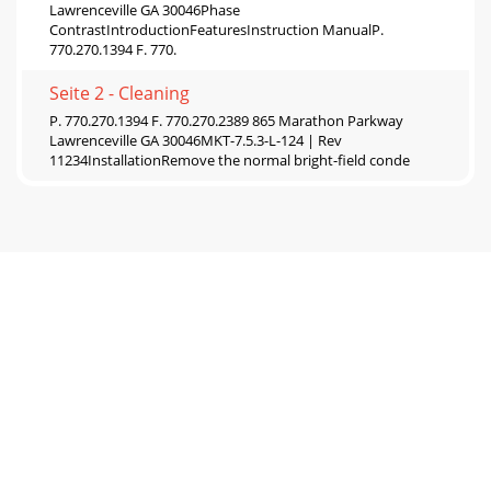
Lawrenceville GA 30046Phase
ContrastIntroductionFeaturesInstruction ManualP.
770.270.1394 F. 770.
Seite 2 - Cleaning
P. 770.270.1394 F. 770.270.2389 865 Marathon Parkway
Lawrenceville GA 30046MKT-7.5.3-L-124 | Rev
11234InstallationRemove the normal bright-field conde