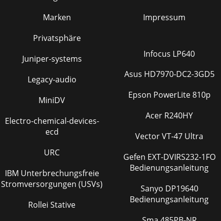
Marken
Impressum
Privatsphäre
Infocus LP640
Juniper-systems
Asus HD7970-DC2-3GD5
Legacy-audio
Epson PowerLite 810p
MiniDV
Acer R240HY
Electro-chemical-devices-
ecd
Vector VT-47 Ultra
URC
Gefen EXT-DVIRS232-1FO
Bedienungsanleitung
IBM Unterbrechungsfreie
Stromversorgungen (USVs)
Sanyo DP19640
Bedienungsanleitung
Rollei Stative
Sma 485PB-NR