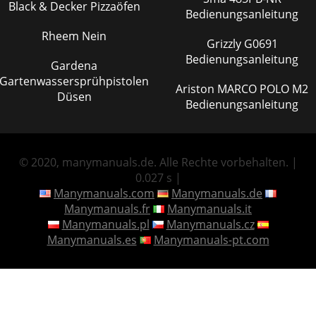
Black & Decker Pizzaöfen
Bedienungsanleitung
Rheem Nein
Grizzly G0691
Bedienungsanleitung
Gardena
Gartenwassersprühpistolen
Ariston MARCO POLO M2
Düsen
Bedienungsanleitung
© 2020, manymanuals.de. Alle Rechte vorbehalten. |
0.027 s |
Manymanuals.com
Manymanuals.de
Manymanuals.fr
Manymanuals.it
Manymanuals.pl
Manymanuals.cz
Manymanuals.es
Manymanuals-pt.com