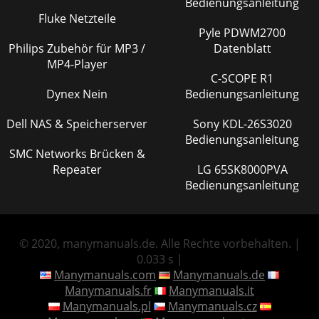
Bedienungsanleitung
Fluke Netzteile
Pyle PDWM2700
Philips Zubehör für MP3 /
Datenblatt
MP4-Player
C-SCOPE R1
Dynex Nein
Bedienungsanleitung
Dell NAS & Speicherserver
Sony KDL-26S3020
Bedienungsanleitung
SMC Networks Brücken &
Repeater
LG 65SK8000PVA
Bedienungsanleitung
© 2020, manymanuals.de. Alle Rechte vorbehalten. |
0.033 s |
Manymanuals.com
Manymanuals.de
Manymanuals.fr
Manymanuals.it
Manymanuals.pl
Manymanuals.cz