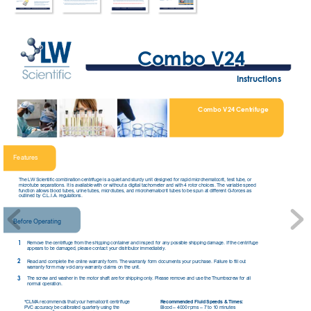
Combo V24
Instructions
Combo V24 Centrifuge
Features
The LW Scientific combination centrifuge is a quiet and sturdy unit designed for rapid microhematocrit, test tube, or
microtube separations. It is available with or without a digital tachometer and with 4 rotor choices. The variable speed 
function allows blood tubes, urine tubes, microtubes, and microhematocrit tubes to be spun at different G-forces as 
outlined by C.L.I.A. regulations. 
Before Operating
Remove the centrifuge from the shipping container and inspect for any possible shipping damage. If the centrifuge
1
appears to be damaged, please contact your distributor immediately.
2
Read and complete the online warranty form. The warranty form documents your purchase. Failure to fill out 
warranty form may void any warranty claims on the unit. 
3
The screw and washer in the motor shaft are for shipping only. Please remove and use the Thumbscrew for all 
normal operation.
*CLMA recommends that your hematocrit centrifuge 
Recommended Fluid Speeds & Times:
PVC accuracy be calibrated quarterly using the 
Blood – 4000 rpms – 7 to 10 minutes
®