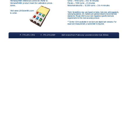
HemataCHEK reference control kit. Refer to 
Urine – 1700 rpms – 5 to 10 minutes
®
HemataCHEK product insert for calibration proce
-
Fecals – 1500 rpms – 6 minutes
dures. 
Microhematocrits – 12,000 rpms – 3 to 4 minutes.
Visit www.LWScientific.com
*Note: Speed/time may vary based on tubes, tube size, anticoagulants, 
to order.
varying regulations, etc. Speeds are general industry recommended 
standards. Please refer to your own regulatory specific test tube 
requirements for the most accurate protocol.
** Combo V24 is available in non-tach and digital tach versions. For 
exact rpm measurement, a tachometer is required. 
P. 770.270.1394
F. 770.270.2389
865 Marathon Parkway Lawrenceville GA 30046