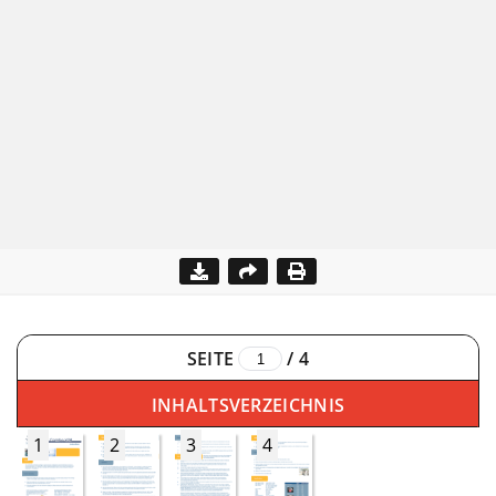
SEITE
/
4
INHALTSVERZEICHNIS
1
2
3
4