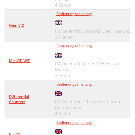
4 Seiten
Bedienungsanleitung
OmniVID
LW Scientific OmniVID User Manual,
27 Seiten
Bedienungsanleitung
MiniVID WiFi
LW Scientific MiniVID WiFi User
Manual,
2 Seiten
Bedienungsanleitung
Differential
LW Scientific Differential Counters
Counters
User Manual,
4 Seiten
Bedienungsanleitung
BioVID