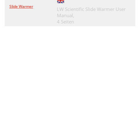
Slide Warmer
LW Scientific Slide Warmer User
Manual,
4 Seiten