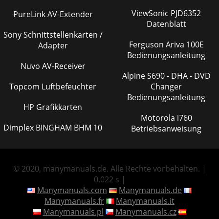
ViewSonic PJD6352
PureLink AV-Extender
Datenblatt
Sony Schnittstellenkarten /
Ferguson Ariva 100E
Adapter
Bedienungsanleitung
Nuvo AV-Receiver
Alpine S690 - DHA - DVD
Topcom Luftbefeuchter
Changer
Bedienungsanleitung
HP Grafikkarten
Motorola i760
Dimplex BINGHAM BHM 10
Betriebsanweisung
© 2020, manymanuals.de. Alle Rechte vorbehalten. |
0.022 s |
Manymanuals.com
Manymanuals.de
Manymanuals.fr
Manymanuals.it
Manymanuals.pl
Manymanuals.cz