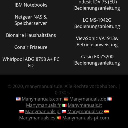
Indesit IDV 75 (EU)
IBM Notebooks
Bedienungsanleitung
Netgear NAS &
LG MS-1942G
Speicherserver
Bedienungsanleitung
Bionaire Haushaltsfans
ViewSonic VA1913w
Betriebsanweisung
Conair Friseure
Casio EX-ZS200
Whirlpool ADG 8798 A+ PC
Bedienungsanleitung
FD
© 2020, manymanuals.de. Alle Rechte vorbehalten. |
0.030 s |
Manymanuals.com
Manymanuals.de
Manymanuals.fr
Manymanuals.it
Manymanuals.pl
Manymanuals.cz
Manymanuals.es
Manymanuals-pt.com