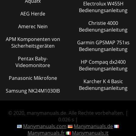
Aquafx
Electrolux W455H
Bedienungsanleitung
AEG Herde
Christie 4000
Amerec Nein
Bedienungsanleitung
APM Komponenten von
Garmin GPSMAP 751xs
Sicherheitsgeräten
Bedienungsanleitung
Pentax Baby-
HP Compaq dx2400
Videomonitore
Bedienungsanleitung
Panasonic Mikrofone
Karcher K 4 Basic
Bedienungsanleitung
Samsung NK24M1030IB
© 2020, manymanuals.de. Alle Rechte vorbehalten. |
0.026 s |
Manymanuals.com
Manymanuals.de
Manymanuals.fr
Manymanuals.it