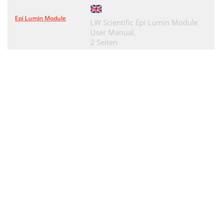
Epi Lumin Module
LW Scientific Epi Lumin Module
User Manual,
2 Seiten