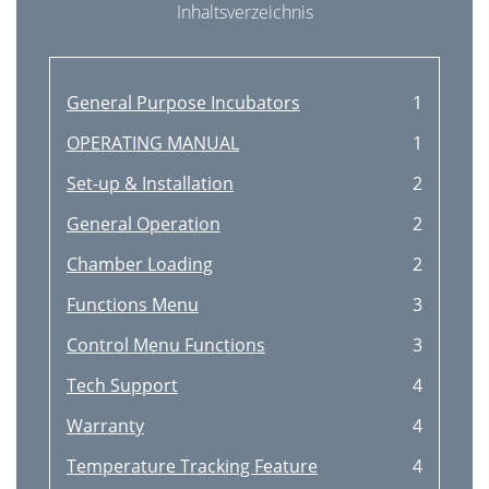
Inhaltsverzeichnis
General Purpose Incubators
1
OPERATING MANUAL
1
Set-up & Installation
2
General Operation
2
Chamber Loading
2
Functions Menu
3
Control Menu Functions
3
Tech Support
4
Warranty
4
Temperature Tracking Feature
4