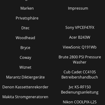
Marken
Impressum
Privatsphäre
Sony VPCEF47FX
Dtec
Acer B243W
Woodhead
ViewSonic Q191Wb
Bryce
Brute 2800 PSI Pressure
Coway
Washer
Wiznet
Cub Cadet CC4105
Marantz Diktiergeräte
Betreibershandbuch
Denon Kassettenrekorder
Jvc KS-RF150
Bedienungsanleitung
Makita Stromgeneratoren
Nikon COOLPIX-L25