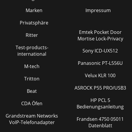
Marken
Impressum
Privatsphäre
Emtek Pocket Door
Ritter
Mortise Lock-Privacy
Test-products-
Sony ICD-UX512
international
Panasonic PT-L556U
M-tech
Velux KLR 100
Tritton
ASROCK P55 PRO/USB3
Beat
HP PCL 5
CDA Öfen
Bedienungsanleitung
Grandstream Networks
Frandsen 4750 05011
VoIP-Telefonadapter
Datenblatt