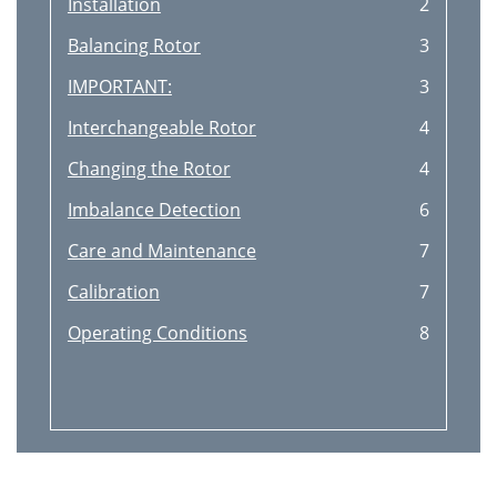
Installation
2
Balancing Rotor
3
IMPORTANT:
3
Interchangeable Rotor
4
Changing the Rotor
4
Imbalance Detection
6
Care and Maintenance
7
Calibration
7
Operating Conditions
8