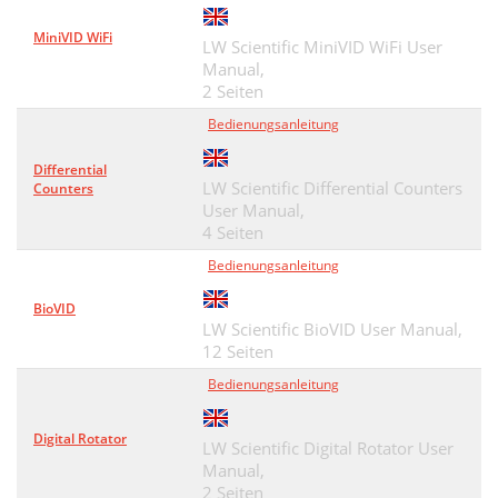
MiniVID WiFi
LW Scientific MiniVID WiFi User
Manual,
2 Seiten
Bedienungsanleitung
Differential
LW Scientific Differential Counters
Counters
User Manual,
4 Seiten
Bedienungsanleitung
BioVID
LW Scientific BioVID User Manual,
12 Seiten
Bedienungsanleitung
Digital Rotator
LW Scientific Digital Rotator User
Manual,
2 Seiten