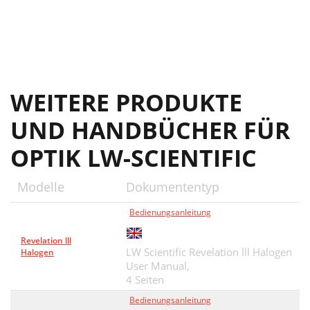
WEITERE PRODUKTE
UND HANDBÜCHER FÜR
OPTIK LW-SCIENTIFIC
Modelle
Dokumententyp
Bedienungsanleitung
Revelation lll
LW Scientific Revelation lll Halogen
Halogen
User Manual,
4 Seiten
Bedienungsanleitung