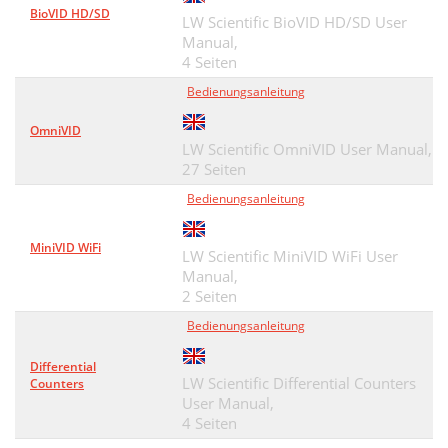
BioVID HD/SD
LW Scientific BioVID HD/SD User
Manual,
4 Seiten
Bedienungsanleitung
OmniVID
LW Scientific OmniVID User Manual,
27 Seiten
Bedienungsanleitung
MiniVID WiFi
LW Scientific MiniVID WiFi User
Manual,
2 Seiten
Bedienungsanleitung
Differential
LW Scientific Differential Counters
Counters
User Manual,
4 Seiten