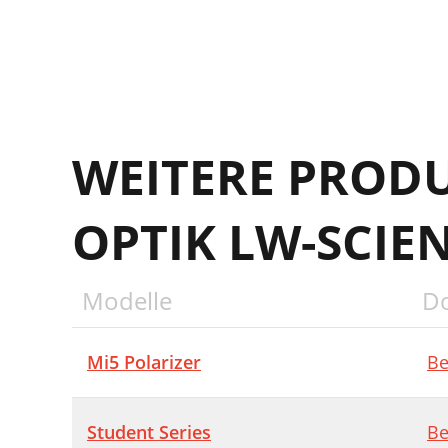
WEITERE PROD
OPTIK LW-SCIEN
Modelle
D
Mi5 Polarizer
Be
Student Series
Be