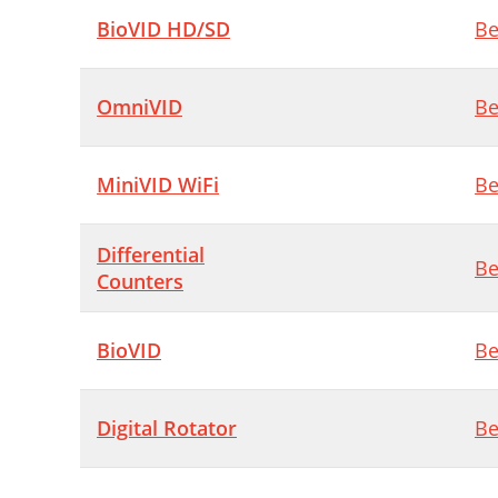
BioVID HD/SD
Be
OmniVID
Be
MiniVID WiFi
Be
Differential
Be
Counters
BioVID
Be
Digital Rotator
Be