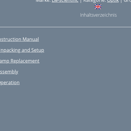
Marke:
Lw-scientific
| Kategorie:
Optik
| Grö
Inhaltsverzeichnis
nstruction Manual
npacking and Setup
amp Replacement
ssembly
peration