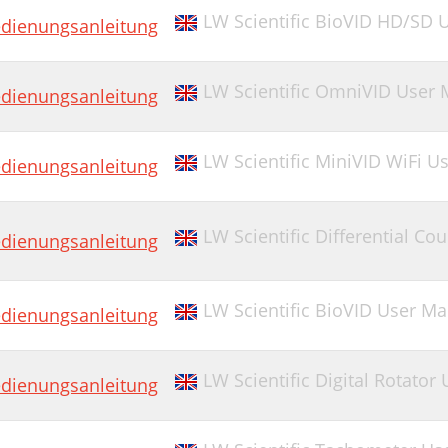
LW Scientific BioVID HD/SD 
dienungsanleitung
LW Scientific OmniVID User
dienungsanleitung
LW Scientific MiniVID WiFi U
dienungsanleitung
LW Scientific Differential C
dienungsanleitung
LW Scientific BioVID User M
dienungsanleitung
LW Scientific Digital Rotator
dienungsanleitung