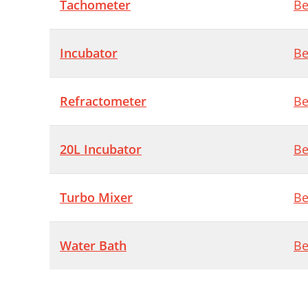
Tachometer
Be
Incubator
Be
Refractometer
Be
20L Incubator
Be
Turbo Mixer
Be
Water Bath
Be