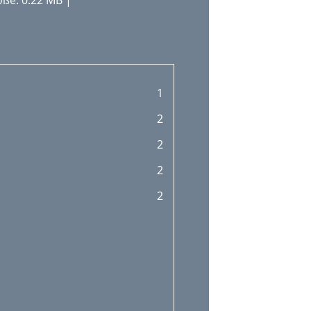
ße: 0.22 MB |
1
2
2
2
2