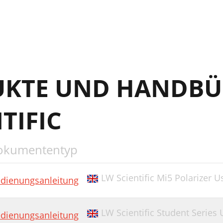
UKTE UND HANDBÜ
TIFIC
okumententyp
LW Scientific Mi5 Polarizer 
dienungsanleitung
LW Scientific Student Series
dienungsanleitung