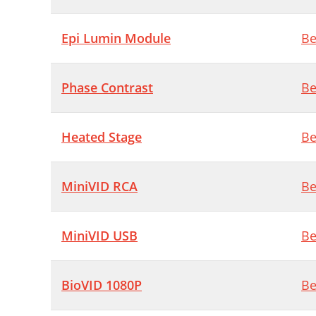
Epi Lumin Module
Be
Phase Contrast
Be
Heated Stage
Be
MiniVID RCA
Be
MiniVID USB
Be
BioVID 1080P
Be