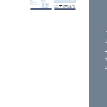
I
U
L
A
O