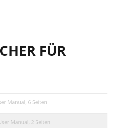
CHER FÜR
User Manual,
6 Seiten
 User Manual,
2 Seiten