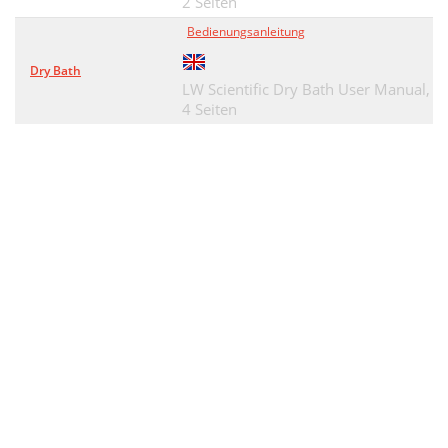
2 Seiten
Bedienungsanleitung
Dry Bath
LW Scientific Dry Bath User Manual,
4 Seiten