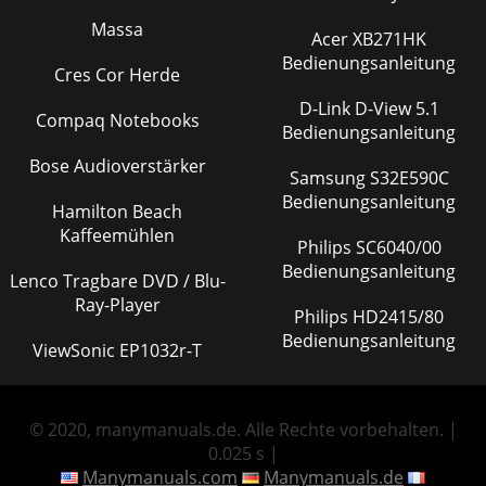
Massa
Acer XB271HK
Bedienungsanleitung
Cres Cor Herde
D-Link D-View 5.1
Compaq Notebooks
Bedienungsanleitung
Bose Audioverstärker
Samsung S32E590C
Bedienungsanleitung
Hamilton Beach
Kaffeemühlen
Philips SC6040/00
Bedienungsanleitung
Lenco Tragbare DVD / Blu-
Ray-Player
Philips HD2415/80
Bedienungsanleitung
ViewSonic EP1032r-T
© 2020, manymanuals.de. Alle Rechte vorbehalten. |
0.025 s |
Manymanuals.com
Manymanuals.de